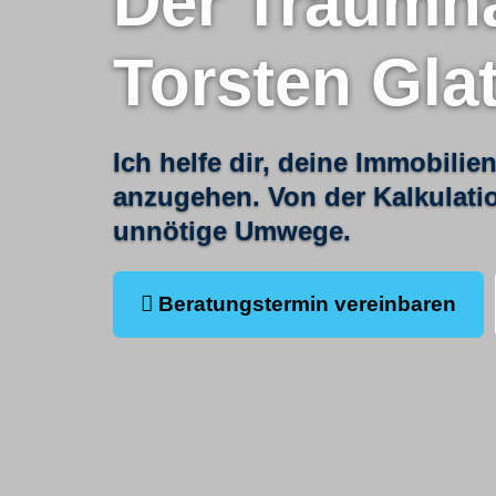
Der Traumh
Torsten Glat
Ich helfe dir, deine Immobilie
anzugehen. Von der Kalkulati
unnötige Umwege.
Beratungstermin vereinbaren